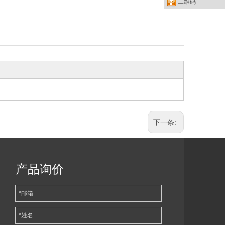
二维码
下一条:
产品询价