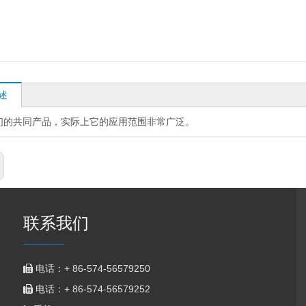
述
们的共同产品，实际上它的应用范围非常广泛。
联系我们
电话：+ 86-574-56579250

电话：+ 86-574-56579252
