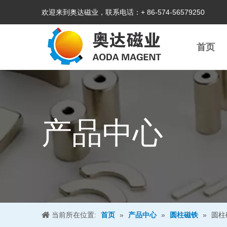
欢迎来到奥达磁业，联系电话：+ 86-574-56579250
首页
产品中心
当前所在位置:
首页
»
产品中心
»
圆柱磁铁
»
圆柱