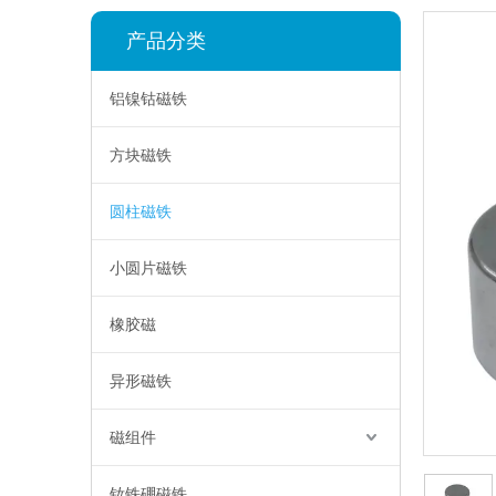
产品分类
铝镍钴磁铁
方块磁铁
圆柱磁铁
小圆片磁铁
橡胶磁
异形磁铁
磁组件
钕铁硼磁铁