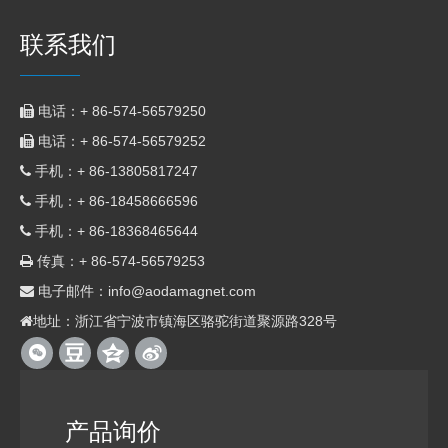
联系我们
电话：+ 86-574-56579250

电话：+ 86-574-56579252

手机：+ 86-
13805817247

手机：+ 86-
18458666596

手机：+ 86-18368465644

传真：+ 86-574-56579253

电子邮件：
info@aodamagnet.com

地址：浙江省宁波市镇海区骆驼街道聚源路328号

产品询价