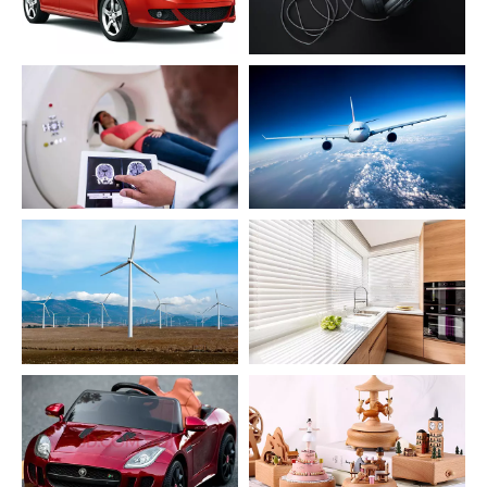
耳机（等家用电子
其他（汽车电机）
产品
）
核磁共振（设备电
航空航天工程
机）
风力发电（设备电
建筑行业（百叶
机）
窗）