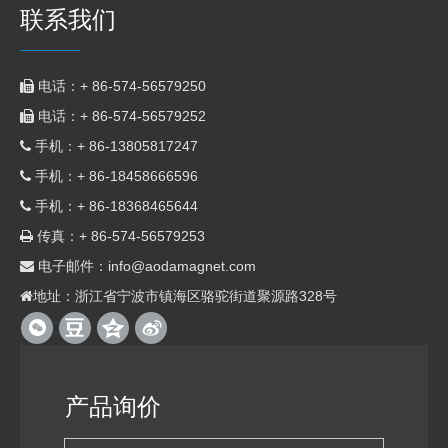
联系我们
电话：+ 86-574-56579250

电话：+ 86-574-56579252

手机：+ 86-
13805817247

手机：+ 86-
18458666596

手机：+ 86-18368465644

传真：+ 86-574-56579253

电子邮件：
info@aodamagnet.com

地址：浙江省宁波市镇海区骆驼街道聚源路328号

产品询价